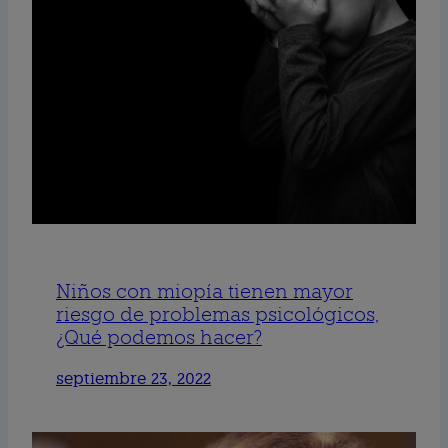
Niños con miopía tienen mayor
riesgo de problemas psicológicos,
¿Qué podemos hacer?
septiembre 23, 2022