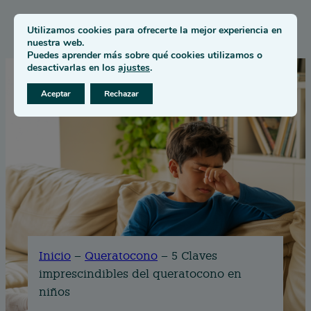
Utilizamos cookies para ofrecerte la mejor experiencia en
nuestra web.
Puedes aprender más sobre qué cookies utilizamos o
desactivarlas en los
ajustes
.
Aceptar
Rechazar
Inicio
–
Queratocono
–
5 Claves
imprescindibles del queratocono en
niños