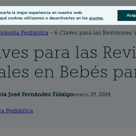
s
Condiciones oculares
ecerte la mejor experiencia en nuestra web.
Acep
ué cookies utilizamos o desactivarlas en los
ajustes
.
mología Pediátrica
–
6 Claves para las Revisiones
aves para las Rev
ales en Bebés p
ía José Fernández Fidalgo
enero 29, 2024
a Pediátrica