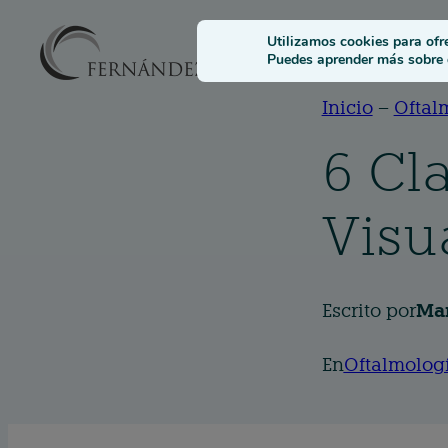
Solucione
Utilizamos cookies para ofr
Puedes aprender más sobre q
Inicio
–
Oftal
6 Cl
Visu
Escrito por
Mar
En
Oftalmologí