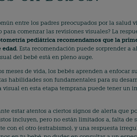
mún entre los padres preocupados por la salud vi
ara comenzar las revisiones visuales? La respu
tometría pediátrica recomendamos que la primer
e edad
. Esta recomendación puede sorprender a al
isual del bebé está en pleno auge.
s meses de vida, los bebés aprenden a enfocar sus
tas habilidades son fundamentales para su desarroll
 visual en esta etapa temprana puede tener un im
te estar atentos a ciertos signos de alerta que p
Estos incluyen, pero no están limitados a, falta de
e con el otro (estrabismo), y una respuesta irregula
nos en tu bebé, no dudes en consultar a un especi