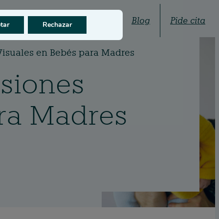
Quiénes somos
Blog
Pide cita
tar
Rechazar
 Visuales en Bebés para Madres
isiones
ara Madres