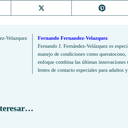
X
Pi
nt
er
es
Fernando Fernandez-Velazquez
t
Fernando J. Fernández-Velázquez es especia
manejo de condiciones como queratocono, có
enfoque combina las últimas innovaciones t
lentes de contacto especiales para adultos y
nteresar…