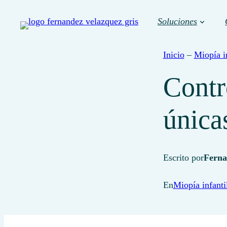
Soluciones
Inicio
–
Miopía in
Contr
única
Escrito por
Ferna
En
Miopía infanti