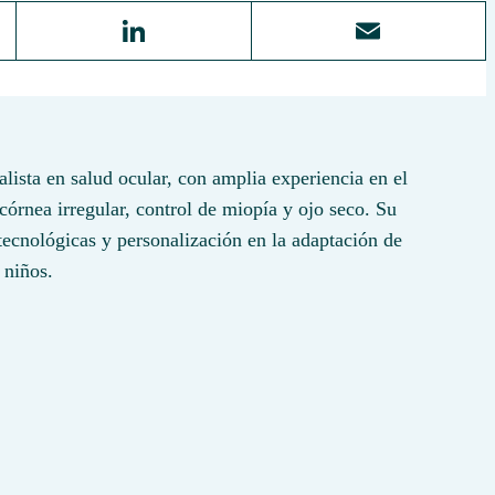
Li
E
nk
m
ed
ail
In
lista en salud ocular, con amplia experiencia en el
rnea irregular, control de miopía y ojo seco. Su
ecnológicas y personalización en la adaptación de
 niños.