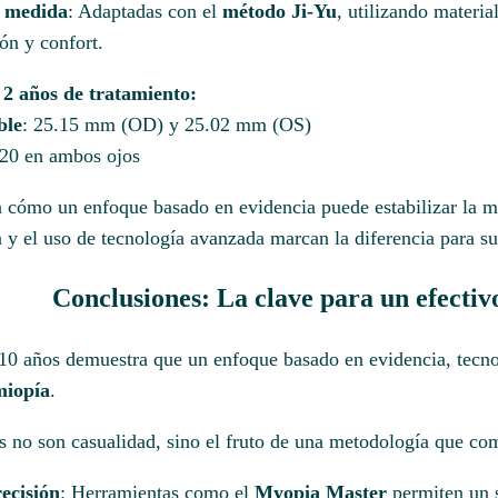
a medida
: Adaptadas con el
método Ji-Yu
, utilizando materi
n y confort.
 2 años de tratamiento:
ble
: 25.15 mm (OD) y 25.02 mm (OS)
/20 en ambos ojos
ra cómo un enfoque basado en evidencia puede estabilizar la m
 y el uso de tecnología avanzada marcan la diferencia para su 
Conclusiones: La clave para un
efectiv
 10 años demuestra que un enfoque basado en evidencia, tecno
miopía
.
s no son casualidad, sino el fruto de una metodología que co
ecisión
: Herramientas como el
Myopia Master
permiten un s