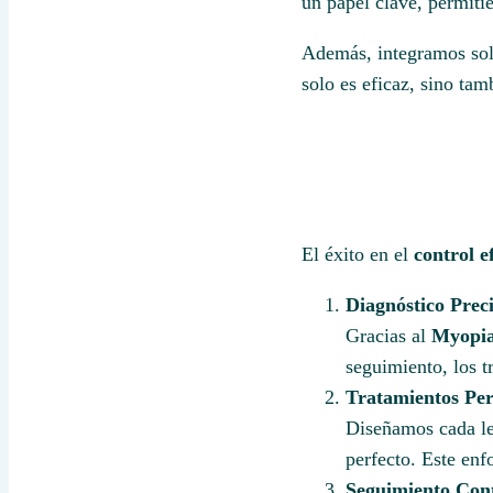
un papel clave, permitié
Además, integramos sol
solo es eficaz, sino ta
El éxito en el
control e
Diagnóstico Prec
Gracias al
Myopia
seguimiento, los t
Tratamientos Per
Diseñamos cada le
perfecto. Este en
Seguimiento Cont