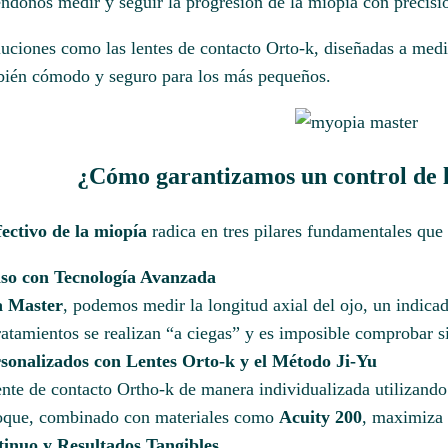
ndonos medir y seguir la progresión de la miopía con precisió
uciones como las lentes de contacto Orto-k, diseñadas a med
mbién cómodo y seguro para los más pequeños.
¿Cómo garantizamos un control de l
fectivo de la miopía
radica en tres pilares fundamentales que
iso con Tecnología Avanzada
 Master
, podemos medir la longitud axial del ojo, un indicad
ratamientos se realizan “a ciegas” y es imposible comprobar s
sonalizados con Lentes Orto-k y el Método Ji-Yu
nte de contacto Ortho-k de manera individualizada utilizando
foque, combinado con materiales como
Acuity 200
, maximiza 
inuo y Resultados Tangibles