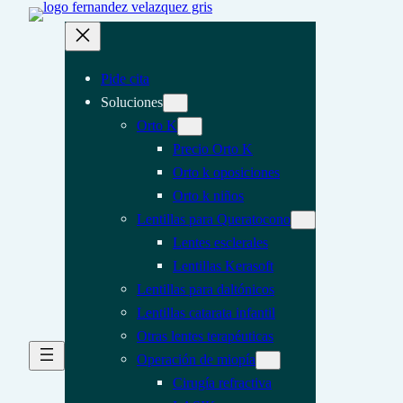
Pide cita
Soluciones
Orto K
Precio Orto K
Orto k oposiciones
Orto k niños
Lentillas para Queratocono
Lentes esclerales
Lentillas Kerasoft
Lentillas para daltónicos
Lentillas catarata infantil
Otras lentes terapéuticas
Operación de miopía
Cirugía refractiva