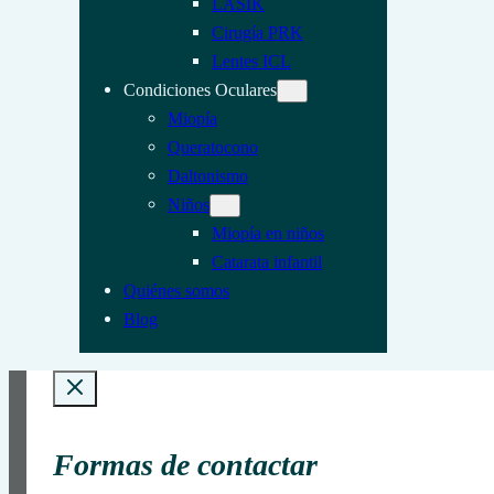
LASIK
Cirugía PRK
Lentes ICL
Condiciones Oculares
Miopía
Queratocono
Daltonismo
Niños
Miopía en niños
Catarata infantil
Quiénes somos
Blog
Formas de contactar