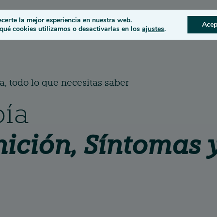
s
Condiciones oculares
ecerte la mejor experiencia en nuestra web.
Acep
ué cookies utilizamos o desactivarlas en los
ajustes
.
a, todo lo que necesitas saber
ía
nición, Síntomas 