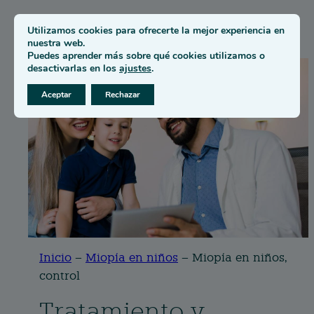
Utilizamos cookies para ofrecerte la mejor experiencia en
nuestra web.
Puedes aprender más sobre qué cookies utilizamos o
desactivarlas en los
ajustes
.
Aceptar
Rechazar
Inicio
–
Miopía en niños
–
Miopía en niños,
control
Tratamiento y