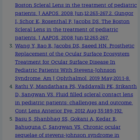
Boston Scleral Lens in the treatment of pediatric
patients. J AAPOS. 2008 Jun;12:263-267.2. Gungor
I, Schor K, Rosenthal P, Jacobs DS. The Boston
Scleral Lens in the treatment of pediatric
patients. J AAPOS. 2008 Jun;12:263-267.
Wang Y, Rao R, Jacobs DS, Saeed HN. Prosthetic
Replacement of the Ocular Surface Ecosystem
Treatment for Ocular Surface Disease In
Pediatric Patients With Stevens-Johnson
Syndrome. Am J Ophthalmol. 2019 May;201:1-8.
Rathi V, Mandathara PS, Vaddavalli PK, Srikanth
D, Sangwan VS. Fluid filled scleral contact lens
in pediatric patients: challenges and outcome.
Cont Lens Anterior Eye. 2012 Aug;35:189-192.
Basu S, Shanbhag SS, Gokani A, Kedar R,
Bahuguna C, Sangwan VS. Chronic ocular
sequelae of stevens-johnson syndrome in