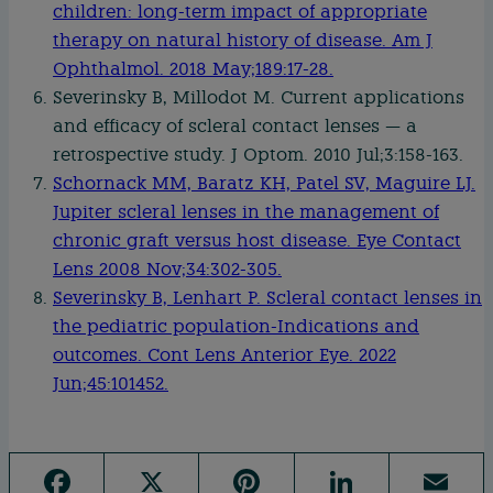
children: long-term impact of appropriate
therapy on natural history of disease. Am J
Ophthalmol. 2018 May;189:17-28.
Severinsky B, Millodot M. Current applications
and efficacy of scleral contact lenses — a
retrospective study. J Optom. 2010 Jul;3:158-163.
Schornack MM, Baratz KH, Patel SV, Maguire LJ.
Jupiter scleral lenses in the management of
chronic graft versus host disease. Eye Contact
Lens 2008 Nov;34:302-305.
Severinsky B, Lenhart P. Scleral contact lenses in
the pediatric population-Indications and
outcomes. Cont Lens Anterior Eye. 2022
Jun;45:101452.
F
X
Pi
Li
E