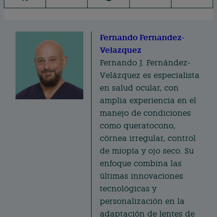
a
n
n
m
c
te
k
ai
e
Fernando Fernandez-
re
e
l
Velazquez
b
st
d
Fernando J. Fernández-
o
I
Velázquez es especialista
o
n
en salud ocular, con
k
amplia experiencia en el
manejo de condiciones
como queratocono,
córnea irregular, control
de miopía y ojo seco. Su
enfoque combina las
últimas innovaciones
tecnológicas y
personalización en la
adaptación de lentes de