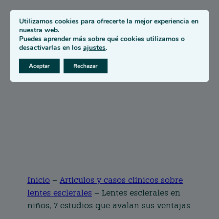
Utilizamos cookies para ofrecerte la mejor experiencia en
nuestra web.
Puedes aprender más sobre qué cookies utilizamos o
desactivarlas en los
ajustes
.
Aceptar
Rechazar
Inicio
–
Artículos y casos clínicos sobre
lentes esclerales
–
Lentes esclerales en
niños, 7 estudios que avalan sus ventajas