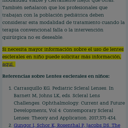
modalidad viable y ciertamente mejor que otras.
También señalaron que los profesionales que
trabajan con la población pediátrica deben
considerar esta modalidad de tratamiento cuando la
terapia convencional falla o la intervención
quirúrgica no es deseable.
Si necesita mayor información sobre el uso de lentes
esclerales en niño puede solicitar más información,
aquí
Referencias sobre Lentes esclerales en niños:
Carrasquillo KG. Pediatric Scleral Lenses. In
Barnett M, Johns LK, eds. Scleral Lens
Challenges. Ophthalmology: Current and Future
Developments, Vol 4: Contemporary Scleral
Lenses: Theory and Application. 2017;371-434.
Gungor I, Schor K, Rosenthal P, Jacobs DS. The