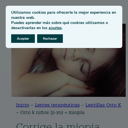
Utilizamos cookies para ofrecerte la mejor experiencia en
nuestra web.
Puedes aprender más sobre qué cookies utilizamos o
desactivarlas en los
ajustes
.
Aceptar
Rechazar
Inicio
–
Lentes terapéuticas
–
Lentillas Orto K
–
Orto k niños (ji-yu) + miopía
Corrige la miopía