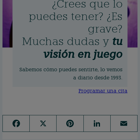
¿Crees que lo
puedes tener? ¿Es
grave?
Muchas dudas y
tu
visión en juego
Sabemos cómo puedes sentirte, lo vemos
a diario desde 1993.
Programar una cita
F
X
Pi
Li
E
a
n
n
m