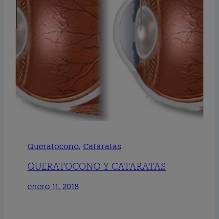
Queratocono
, 
Cataratas
QUERATOCONO Y CATARATAS
enero 11, 2018