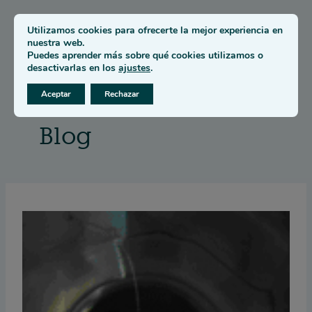
Saltar
Utilizamos cookies para ofrecerte la mejor experiencia en
al
nuestra web.
contenido
Puedes aprender más sobre qué cookies utilizamos o
desactivarlas en los
ajustes
.
Aceptar
Rechazar
Inicio
–
Blog
–
Página 10
Blog