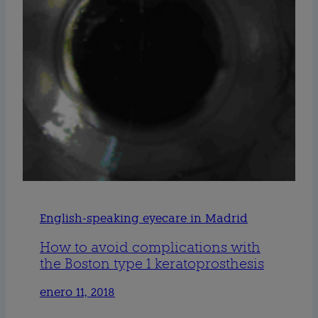
English-speaking eyecare in Madrid
How to avoid complications with
the Boston type 1 keratoprosthesis
enero 11, 2018