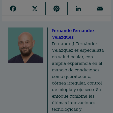
F
X
Pi
Li
E
a
n
n
m
c
te
k
ai
e
Fernando Fernandez-
re
e
l
Velazquez
b
st
d
Fernando J. Fernández-
o
I
Velázquez es especialista
o
n
en salud ocular, con
k
amplia experiencia en el
manejo de condiciones
como queratocono,
córnea irregular, control
de miopía y ojo seco. Su
enfoque combina las
últimas innovaciones
tecnológicas y