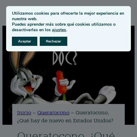
Utilizamos cookies para ofrecerte la mejor experiencia en
nuestra web.
Puedes aprender más sobre qué cookies utilizamos o
desactivarlas en los
ajustes
.
Aceptar
Rechazar
Inicio
–
Queratocono
–
Queratocono,
¿Qué hay de nuevo en Estados Unidos?
Queratocono, ¿Qué