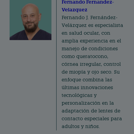
e
Fernando Fernandez-
re
e
l
Velazquez
b
st
d
Fernando J. Fernández-
o
I
Velázquez es especialista
o
n
en salud ocular, con
k
amplia experiencia en el
manejo de condiciones
como queratocono,
córnea irregular, control
de miopía y ojo seco. Su
enfoque combina las
últimas innovaciones
tecnológicas y
personalización en la
adaptación de lentes de
contacto especiales para
adultos y niños.