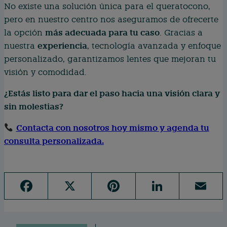
No existe una solución única para el queratocono,
pero en nuestro centro nos aseguramos de ofrecerte
más adecuada para tu caso
la opción
. Gracias a
experiencia
nuestra
, tecnología avanzada y enfoque
personalizado, garantizamos lentes que mejoran tu
visión y comodidad.
¿Estás listo para dar el paso hacia una visión clara y
sin molestias?
Contacta con nosotros hoy mismo y agenda tu
consulta personalizada.
F
X
Pi
Li
E
a
n
n
m
c
te
k
ai