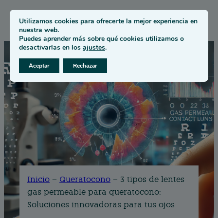
Utilizamos cookies para ofrecerte la mejor experiencia en
nuestra web.
Puedes aprender más sobre qué cookies utilizamos o
desactivarlas en los
ajustes
.
Aceptar
Rechazar
Inicio
–
Queratocono
–
3 tipos de lentes
gas permeable para queratocono:
Soluciones innovadoras para tus ojos