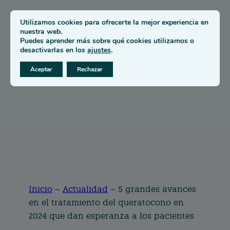
Utilizamos cookies para ofrecerte la mejor experiencia en
nuestra web.
Puedes aprender más sobre qué cookies utilizamos o
desactivarlas en los
ajustes
.
Aceptar
Rechazar
Inicio
–
Actualidad
–
5 grandes avances
en el tratamiento del queratocono en
2024 que dan esperanza a los pacientes