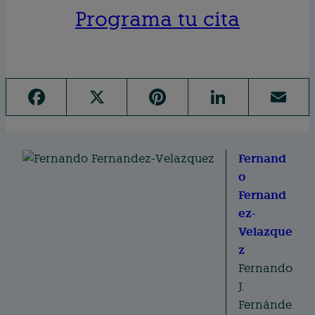
Programa tu cita
F
X
Pi
Li
E
a
n
n
m
c
te
k
ai
e
re
e
Fernand
l
o
b
st
d
Fernand
o
I
ez-
o
n
Velazque
k
z
Fernando
J.
Fernánde