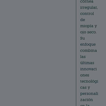
córnea
irregular,
control
de
miopía y
ojo seco.
Su
enfoque
combina
las
últimas
innovaci
ones
tecnológi
cas y
personali
zación
en la