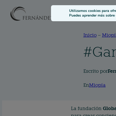
Solucione
Utilizamos cookies para ofr
Puedes aprender más sobre q
Inicio
–
Miopí
#Ga
Escrito por
Fer
En
Miopía
La fundación
Globa
para crear concienc