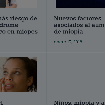
más riesgo de
Nuevos factores
índrome
asociados al aum
co en miopes
de miopía
enero 13, 2018
l
Niños, miopía y a