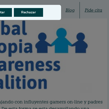
Quiénes somos
Blog
Pide cita
tar
Rechazar
jando con influyentes gamers on-line y padres
. De esta forma se esta desarrollando una