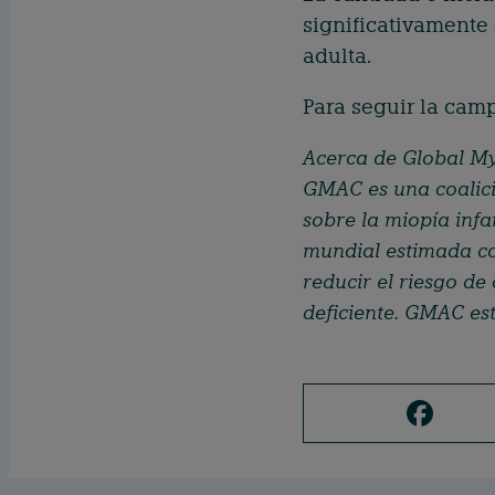
significativamente
adulta.
Para seguir la cam
Acerca de Global M
GMAC es una coalici
sobre la miopía infa
mundial estimada co
reducir el riesgo de
deficiente. GMAC es
F
a
c