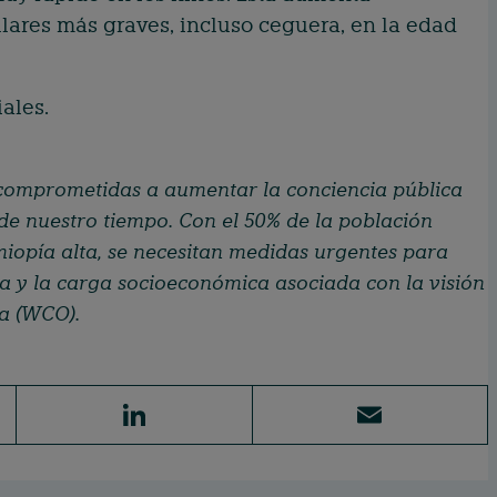
lares más graves, incluso ceguera, en la edad
ales.
comprometidas a aumentar la conciencia pública
a de nuestro tiempo. Con el 50% de la población
iopía alta, se necesitan medidas urgentes para
ía y la carga socioeconómica asociada con la visión
a (WCO).
Li
E
n
m
k
ai