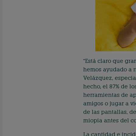
“Está claro que gra
hemos ayudado a nu
Velázquez, especia
hecho, el 87% de l
herramientas de ap
amigos o jugar a v
de las pantallas, 
miopía antes del c
La cantidad e inci