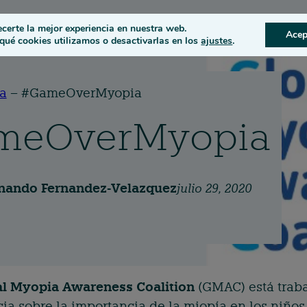
s
Condiciones oculares
ecerte la mejor experiencia en nuestra web.
Acep
ué cookies utilizamos o desactivarlas en los
ajustes
.
a
–
#GameOverMyopia
meOverMyopia
nando Fernandez-Velazquez
julio 29, 2020
l Myopia Awareness Coalition
(GMAC) está traba
ia sobre la importancia de la miopía en los niños