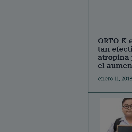
ORTO-K e
tan efect
atropina 
el aumen
enero 11, 201