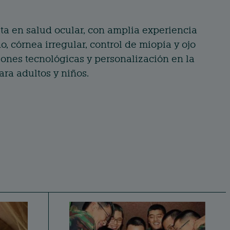
e
l
d
ta en salud ocular, con amplia experiencia
I
 córnea irregular, control de miopía y ojo
n
ones tecnológicas y personalización en la
ra adultos y niños.