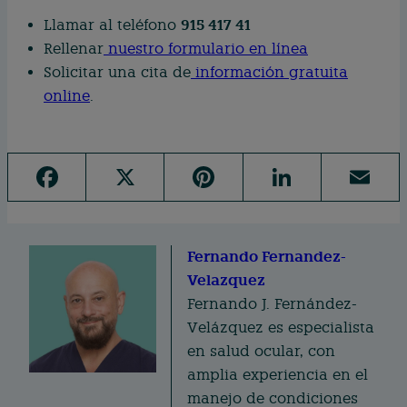
915 417 41
Llamar al teléfono
Rellenar
nuestro formulario en línea
Solicitar una cita de
información gratuita
online
.
F
X
Pi
Li
E
a
n
n
m
c
te
k
ai
e
Fernando Fernandez-
re
e
l
Velazquez
b
st
d
Fernando J. Fernández-
o
I
Velázquez es especialista
o
n
en salud ocular, con
k
amplia experiencia en el
manejo de condiciones