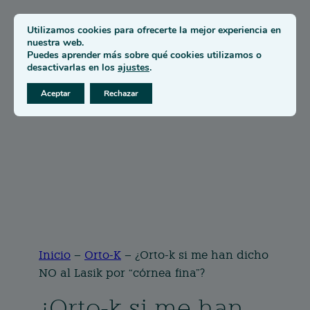
Utilizamos cookies para ofrecerte la mejor experiencia en
nuestra web.
Puedes aprender más sobre qué cookies utilizamos o
desactivarlas en los
ajustes
.
Aceptar
Rechazar
Inicio
–
Orto-K
–
¿Orto-k si me han dicho
NO al Lasik por “córnea fina”?
¿Orto-k si me han