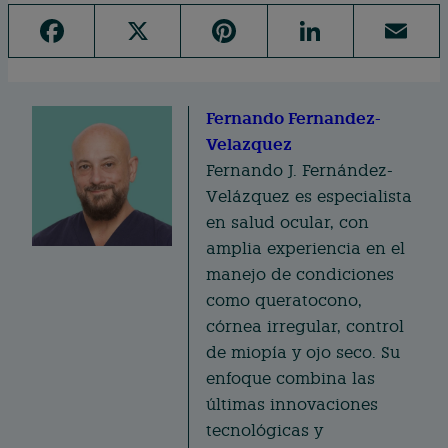
F
X
Pi
Li
E
a
n
n
m
c
te
k
ai
e
Fernando Fernandez-
re
e
l
Velazquez
b
st
d
Fernando J. Fernández-
o
I
Velázquez es especialista
o
n
en salud ocular, con
k
amplia experiencia en el
manejo de condiciones
como queratocono,
córnea irregular, control
de miopía y ojo seco. Su
enfoque combina las
últimas innovaciones
tecnológicas y