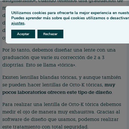
astigmatismo», cuando tenemos una graduación de
miopía con astigmatismo, por ejemplo, 2 dioptrías
Utilizamos cookies para ofrecerte la mejor experiencia en nuest
de miopía y 1 de astigmatismo, realmente estamos
Puedes aprender más sobre qué cookies utilizamos o desactivar
diciendo que la graduación del ojo varía de 2
ajustes
.
dioptrías en una parte del ojo, a 3 en la parte
Aceptar
Rechazar
opuesta.
Por lo tanto, debemos diseñar una lente con una
graduación que varíe su corrección de 2 a 3
dioptrías. Esto se llama «tórica».
Existen lentillas blandas tóricas, y aunque también
muy
se pueden hacer lentillas de Orto-K tóricas,
pocos laboratorios ofrecen este tipo de diseño
.
Para realizar una lentilla de Orto-K tórica debemos
medir el ojo de manera muy exhaustiva. Gracias al
software de diseño que usamos, podemos realizar
este tratamiento con total seguridad.