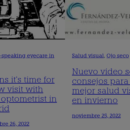
-speaking eyecare in
Salud visual
, 
Ojo seco
Nuevo vídeo s
ns it’s time for
consejos para
 visit with
mejor salud vi
 optometrist in
en invierno
id
noviembre 25, 2022
re 26, 2022