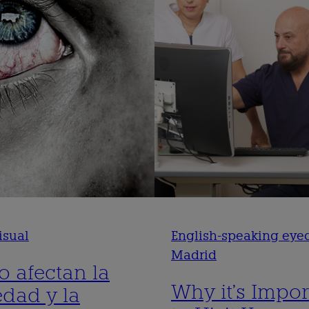
isual
English-speaking eyec
Madrid
 afectan la
Why it’s Impor
edad y la