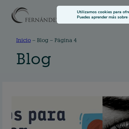
Saltar
Solucione
Utilizamos cookies para ofr
al
Puedes aprender más sobre q
contenido
Inicio
–
Blog
–
Página 4
Blog