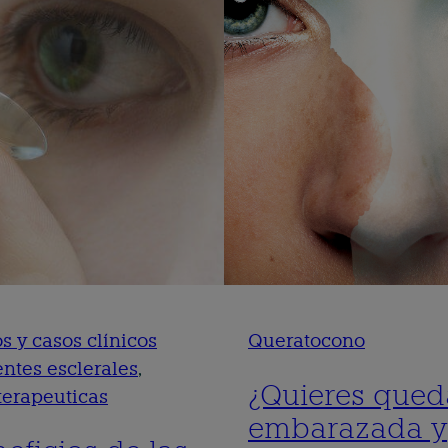
os y casos clínicos
Queratocono
entes esclerales
, 
¿Quieres qued
terapeuticas
embarazada y