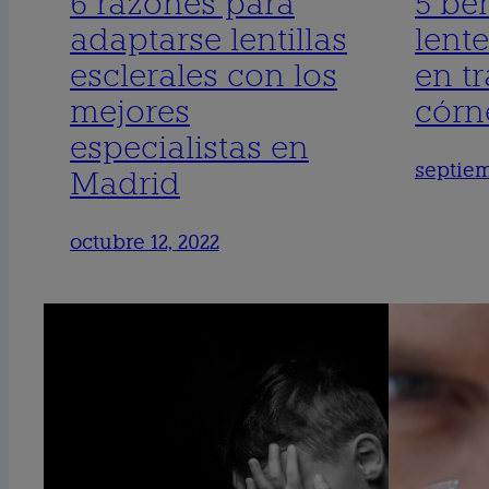
6 razones para
5 ben
adaptarse lentillas
lente
esclerales con los
en t
mejores
córn
especialistas en
septiem
Madrid
octubre 12, 2022