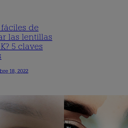
fáciles de
r las lentillas
-K? 5 claves
s
re 18, 2022