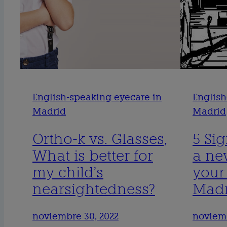
English-speaking eyecare in
English
Madrid
Madrid
Ortho-k vs. Glasses,
5 Sig
What is better for
a new
my child’s
your
nearsightedness?
Madr
noviembre 30, 2022
noviemb