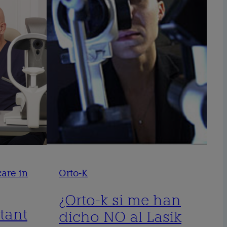
are in
Orto-K
¿Orto-k si me han
tant
dicho NO al Lasik