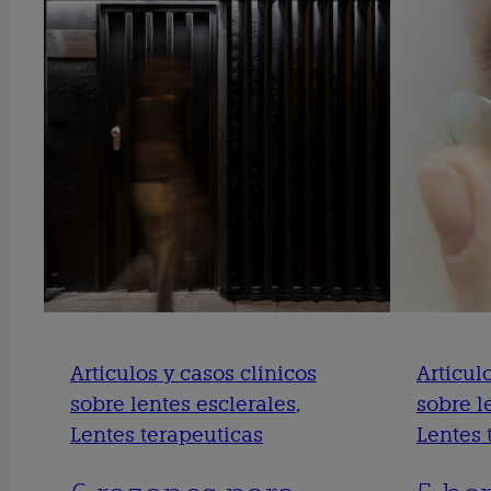
Artículos y casos clínicos
Artícul
sobre lentes esclerales
, 
sobre l
Lentes terapeuticas
Lentes 