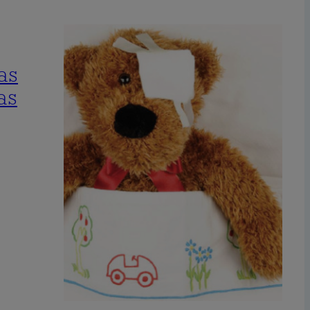
las
as