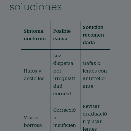
soluciones
Solución
Síntoma
Posible
recomen
nocturno
causa
dada
Luz
dispersa
Gafas o
Halos y
por
lentes con
destellos
irregulari
antirreflej
dad
ante
corneal
Revisar
Correcció
graduació
Visión
n
n y usar
borrosa
insuficien
lentes