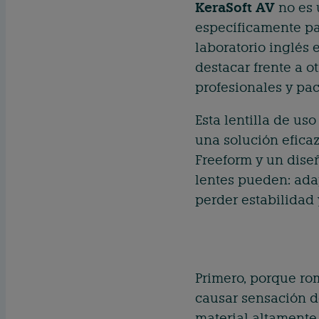
KeraSoft AV
no es 
específicamente pa
laboratorio inglés
destacar frente a 
profesionales y pa
Esta lentilla de us
una solución efica
Freeform y un dise
lentes pueden: adap
perder estabilidad 
Primero, porque ro
causar sensación de
material altamente