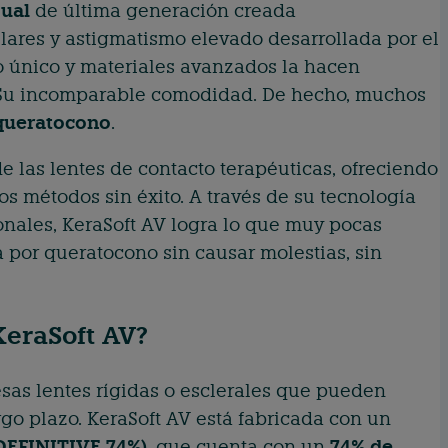
ual
de última generación creada
lares y astigmatismo elevado desarrollada por el
o único y materiales avanzados la hacen
a? Su incomparable comodidad. De hecho, muchos
 queratocono
.
 las lentes de contacto terapéuticas, ofreciendo
s métodos sin éxito. A través de su tecnología
nales, KeraSoft AV logra lo que muy pocas
 por queratocono sin causar molestias, sin
KeraSoft AV?
sas lentes rígidas o esclerales que pueden
rgo plazo. KeraSoft AV está fabricada con un
(DEFINITIVE 74%)
, que cuenta con un
74% de