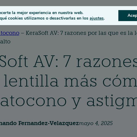
s
Condiciones oculares
ecerte la mejor experiencia en nuestra web.
Acep
ué cookies utilizamos o desactivarlas en los
ajustes
.
tocono
–
KeraSoft AV: 7 razones por las que es la
alto
Soft AV: 7 razone
a lentilla más có
atocono y astigm
nando Fernandez-Velazquez
mayo 4, 2025