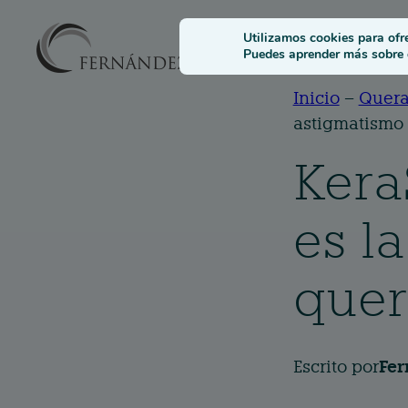
Solucione
Utilizamos cookies para ofr
Puedes aprender más sobre q
Inicio
–
Quera
astigmatismo 
Kera
es l
quer
Escrito por
Fer