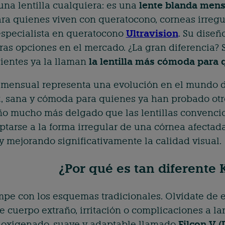
una lentilla cualquiera: es una
lente blanda mens
ra quienes viven con queratocono, corneas irregu
 especialista en queratocono
Ultravision
. Su diseñ
otras opciones en el mercado. ¿La gran diferenci
cientes ya la llaman
la lentilla más cómoda para
o mensual representa una evolución en el mundo de
z, sana y cómoda para quienes ya han probado otro
ño mucho más delgado que las lentillas convencio
tarse a la forma irregular de una córnea afectada
y mejorando significativamente la calidad visual.
¿Por qué es tan diferente 
mpe con los esquemas tradicionales. Olvídate de e
 cuerpo extraño, irritación o complicaciones a la
 oxigenado, suave y adaptable llamado
Filcon V 