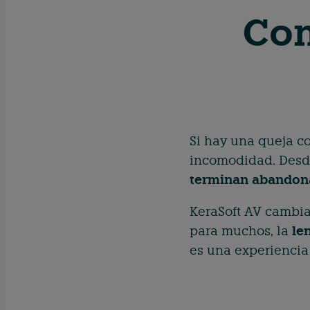
Com
Si hay una queja co
incomodidad. Desde 
terminan abandona
KeraSoft AV cambi
para muchos, la
le
es una experiencia