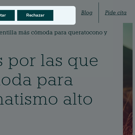
Quiénes somos
Blog
Pide cita
tar
Rechazar
 lentilla más cómoda para queratocono y
s por las que
moda para
atismo alto